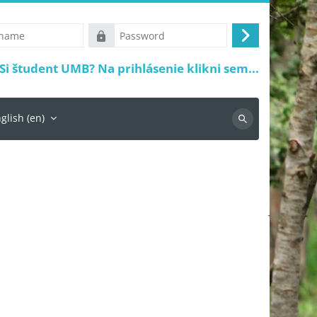
Password
Log
in
Si študent UMB? Na prihlásenie klikni sem...
glish ‎(en)‎
Search