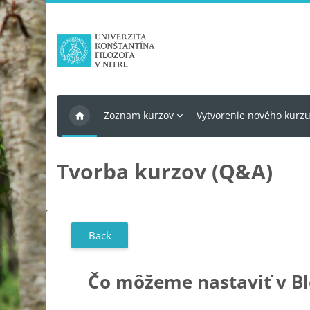
Skip to main content
Zoznam kurzov
Vytvorenie nového kurz
Tvorba kurzov (Q&A)
Back
Čo môžeme nastaviť v B