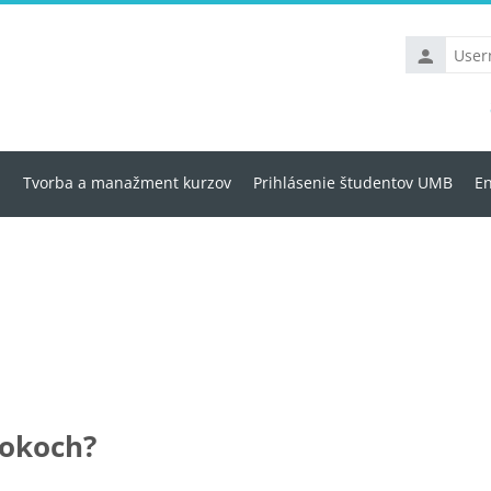
Username
u
Tvorba a manažment kurzov
Prihlásenie študentov UMB
En
lokoch?