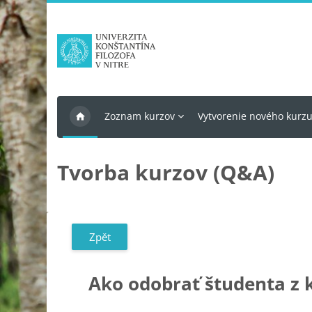
Přejít k hlavnímu obsahu
Zoznam kurzov
Vytvorenie nového kurz
Tvorba kurzov (Q&A)
Zpět
Ako odobrať študenta z 