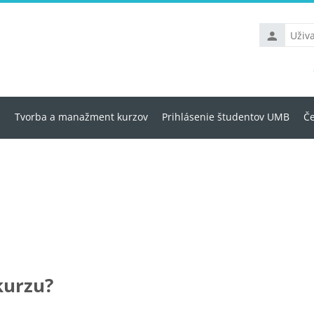
Uživatelské
jméno
u
Tvorba a manažment kurzov
Prihlásenie študentov UMB
Če
kurzu?