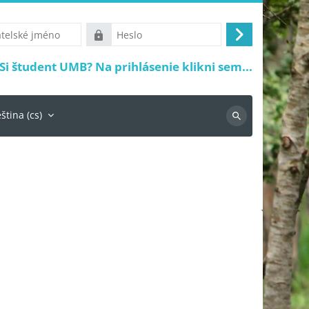
Heslo
Přihlášení
Si študent UMB? Na prihlásenie klikni sem...
ština ‎(cs)‎
Hledej