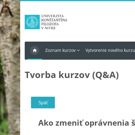
Preskočiť na hlavný obsah
Zoznam kurzov
Vytvorenie nového kurz
Tvorba kurzov (Q&A)
Späť
Ako zmeniť oprávnenia 