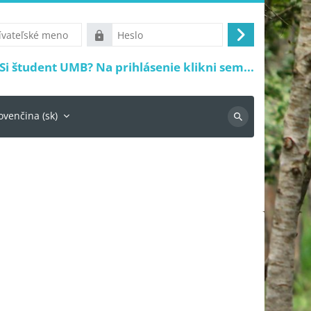
ké
Heslo
Prihlásiť
sa
Si študent UMB? Na prihlásenie klikni sem...
ovenčina ‎(sk)‎
Vyhľadávanie