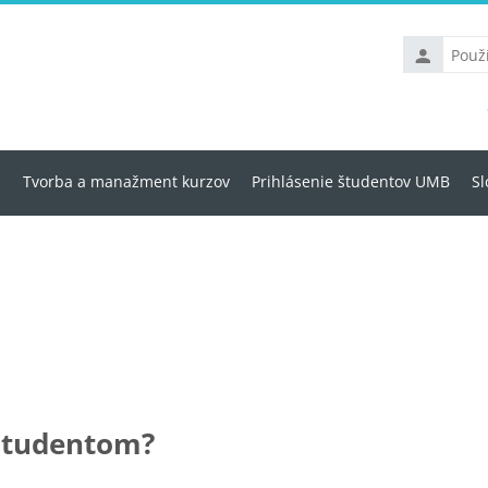
Používateľs
meno
u
Tvorba a manažment kurzov
Prihlásenie študentov UMB
Sl
študentom?