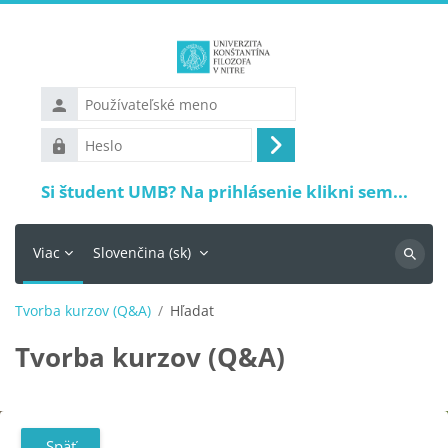
Preskočiť na hlavný obsah
Používateľské
meno
Heslo
Prihlásiť
sa
Si študent UMB? Na prihlásenie klikni sem...
Viac
Slovenčina ‎(sk)‎
Vyhľadá
Tvorba kurzov (Q&A)
Hľadať
Tvorba kurzov (Q&A)
Späť