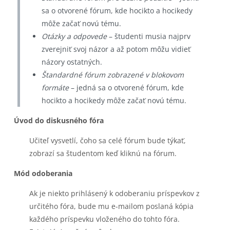
sa o otvorené fórum, kde hocikto a hocikedy
môže začať novú tému.
Otázky a odpovede
– študenti musia najprv
zverejniť svoj názor a až potom môžu vidieť
názory ostatných.
Štandardné fórum zobrazené v blokovom
formáte
– jedná sa o otvorené fórum, kde
hocikto a hocikedy môže začať novú tému.
Úvod do diskusného fóra
Učiteľ vysvetlí, čoho sa celé fórum bude týkať,
zobrazí sa študentom keď kliknú na fórum.
Mód odoberania
Ak je niekto prihlásený k odoberaniu príspevkov z
určitého fóra, bude mu e-mailom poslaná kópia
každého príspevku vloženého do tohto fóra.