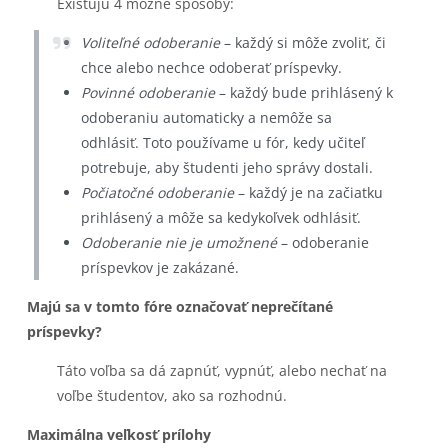
Existujú 4 možné spôsoby:
Voliteľné odoberanie
– každý si môže zvoliť, či
chce alebo nechce odoberať príspevky.
Povinné odoberanie
– každý bude prihlásený k
odoberaniu automaticky a nemôže sa
odhlásiť. Toto používame u fór, kedy učiteľ
potrebuje, aby študenti jeho správy dostali.
Počiatočné odoberanie
– každý je na začiatku
prihlásený a môže sa kedykoľvek odhlásiť.
Odoberanie nie je umožnené
– odoberanie
príspevkov je zakázané.
Majú sa v tomto fóre označovať neprečítané
príspevky?
Táto voľba sa dá zapnúť, vypnúť, alebo nechať na
voľbe študentov, ako sa rozhodnú.
Maximálna veľkosť prílohy