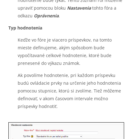
hodnotenie bude týkať. Tento zoznam rol môžeme
upraviť pomocou bloku
Nastavenia
tohto fóra a
odkazu
Oprávnenia
.
Typ hodnotenia
Keďže vo fóre je viacero príspevkov, na tomto
mieste deﬁnujeme, akým spôsobom bude
vypočítavané celkové hodnotenie, ktoré bude
prenesené do výkazu známok.
Ak povolíme hodnotenie, pri každom príspevku
budú ovládacie prvky na určenie jeho hodnotenia
pomocou stupnice, ktorú si zvolíme. Tiež môžeme
deﬁnovať, v akom časovom intervale možno
príspevky hodnotiť.