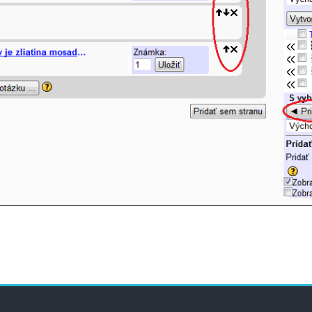
s
Blocs