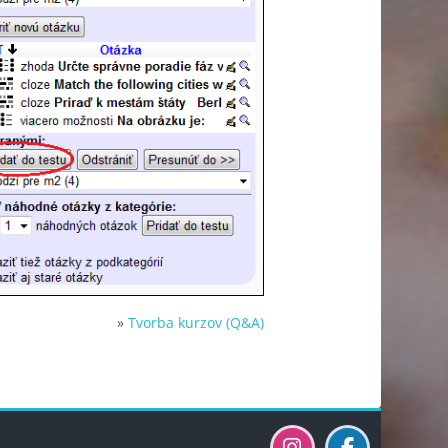
»
Tvorba kurzov (Q&A)
Blocs