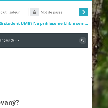
Mot
Connexion
r
de
Si študent UMB? Na prihlásenie klikni sem...
passe
ançais ‎(fr)‎
Recherche
ovaný?