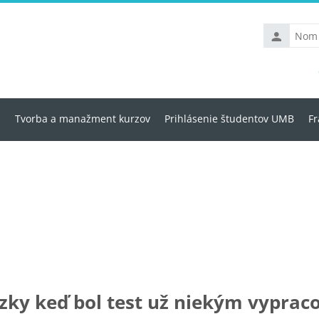
Nom
d’utilisateu
u
Tvorba a manažment kurzov
Prihlásenie študentov UMB
Fr
ázky keď bol test už niekým vyprac