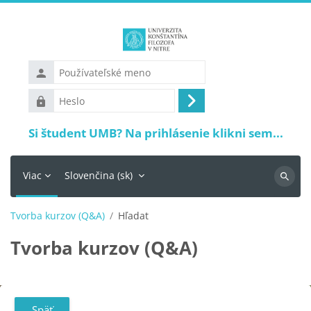
Preskočiť na hlavný obsah
Používateľské
meno
Heslo
Prihlásiť
sa
Si študent UMB? Na prihlásenie klikni sem...
Viac
Slovenčina ‎(sk)‎
Vyhľadá
Tvorba kurzov (Q&A)
Hľadať
Tvorba kurzov (Q&A)
Späť