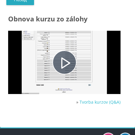
Obnova kurzu zo zálohy
Воспроизв
видео
»
Tvorba kurzov (Q&A)
Блоки
Блоки
Блоки
Блоки