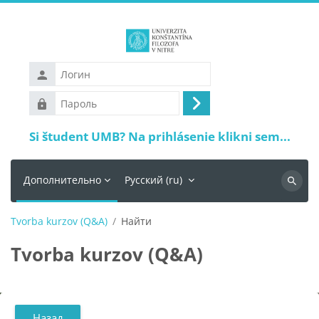
Перейти к основному содержанию
Логин
Пароль
Вход
Si študent UMB? Na prihlásenie klikni sem...
Дополнительно
Русский ‎(ru)‎
Поиск
Tvorba kurzov (Q&A)
Найти
Tvorba kurzov (Q&A)
Назад