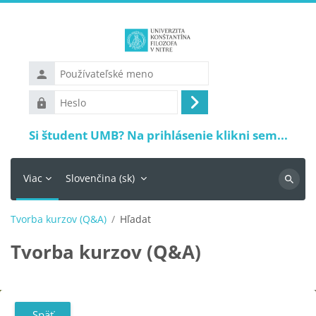
Preskočiť na hlavný obsah
Používateľské
meno
Heslo
Prihlásiť
sa
Si študent UMB? Na prihlásenie klikni sem...
Viac
Slovenčina ‎(sk)‎
Vyhľadá
Tvorba kurzov (Q&A)
Hľadať
Tvorba kurzov (Q&A)
Späť