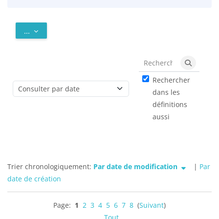
Exporter des articles
...
Rechercher
Recherch
Rechercher
dans les
Consulter le glossaire à l’aide de cet index
définitions
aussi
Tri actuellement Par date de modification ascendant
Trier chronologiquement:
Par date de modification
|
Par
date de création
Page:
1
2
3
4
5
6
7
8
(
Suivant
)
Tout