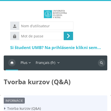
Passer au contenu principal
Nom
d’utilisateur
Mot
Connexion
de
Si študent UMB? Na prihlásenie klikni sem...
passe
Plus
Français ‎(fr)‎
Recher
Tvorba kurzov (Q&A)
Conditions d’achèvement
Tvorba kurzov (Q&A)